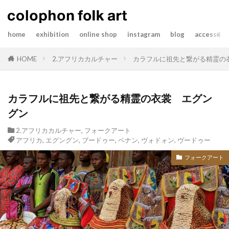
home
exhibition
online shop
instagram
blog
access&co
HOME
2.アフリカカルチャー
カラフルに祖先と繋がる精霊の
カラフルに祖先と繋がる精霊の衣裳 エグン
グン
2.アフリカカルチャー
,
フォークアート
アフリカ
,
エグングン
,
ブードゥー
,
ベナン
,
ヴォドォン
,
ヴードゥー
フォークアート