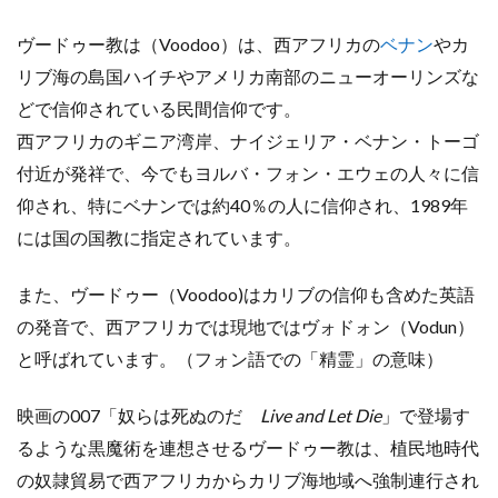
ヴードゥー教は（Voodoo）は、西アフリカの
ベナン
やカ
リブ海の島国ハイチやアメリカ南部のニューオーリンズな
どで信仰されている民間信仰です。
西アフリカのギニア湾岸、
ナイジェリア・ベナン・トーゴ
付近が発祥で、今でもヨルバ・フォン・エウェの人々に信
仰され、特にベナンでは約40％の人に信仰され、1989年
には国の国教に指定されています。
また、ヴードゥー（Voodoo)はカリブの信仰も含めた英語
の発音で、西アフリカでは現地ではヴォドォン（Vodun）
と呼ばれています。（フォン語での「精霊」の意味）
映画の007「奴らは死ぬのだ
Live and Let Die
」で登場す
るような黒魔術を連想させるヴードゥー教は、植民地時代
の奴隷貿易で西アフリカからカリブ海地域へ強制連行され