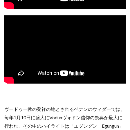
ヴードゥー教の発祥の地とされるベナンのウィダーでは、
毎年1月10日に盛大にVodunヴォドン信仰の祭典が最大に
行われ、その中のハイライトは「エグングン Egungun」