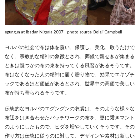
egungun at Ibadan Nigeria 2007 photo source :Bolaji Campbell
ヨルバの社会で布は体を覆い、保護し、美化、敬うだけで
なく、宗教的な精神の象徴とされ、
葬儀で親せきが集まる
ときは幾つかの布の束を持ってくる風習があるそうです。
布はなくなった人の精神に届く贈り物で、効果でエキゾチ
ックであるほど価値があるとされ、世界中の高価で美しい
布が持ち寄られるそうです。
伝統的なヨルバのエグングンの衣裳は、そのような様々な
布辺をはぎ合わせたパッチワークの布を、更に繋ぎマント
のようにしたもので、ヒダを増やしていくそうです。その
作り方は伝統に従うのに対して、デザインや素材は新しい