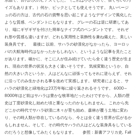
イズもあります。）何か、ピックとしても使えそうです。 丸いベージ
ュの石の方は、古代の石の貨幣を思い起こすようなデザインで風化した
ような質感、ペンダントにもなります。 グレーの石は逆に研磨してあ
り、端にギザギザを付けた簡単なナイフ式のペンダントです。 それぞ
れ形や質感も違いますが、どれも実用性と装飾性を兼ね備えた、美しい
装身具です。 最後に 以前、サハラの砂漠化がなかったら、ヨーロッ
パの大航海時代はなかったかもしれない、というような記事を見たこと
があります。確かに、そこに人が住み続けていたら全く違う歴史が生ま
れ、現在の世界の状況も大きく違いそうです。 気候変動というか、自
然の大きい力というか、人はどんなに頑張ってもそれに逆らえず、それ
に沿ってのみ生かされる事を改めて実感します。 研究者によると、サ
ハラの砂漠化と緑地化は23万年毎に繰り返されるそうです。 6000～
8000年ほど前はサハラは豊かな牧草地だったわけですから、人類の歴
史は丁度砂漠化し始めた頃と重なったのかもしれません。 これから先
どこかの時代でサハラ砂漠に木々が育ち始め、森林が覆う土地に変わ
り、その時人類が存在しているのなら、今とは全く違う世界が広がるか
もしれません。そして、その時代サハラの人はどんな装身具をしている
のだろうと想像してみたくもなります。 参照：新書アフリカ史, Fall