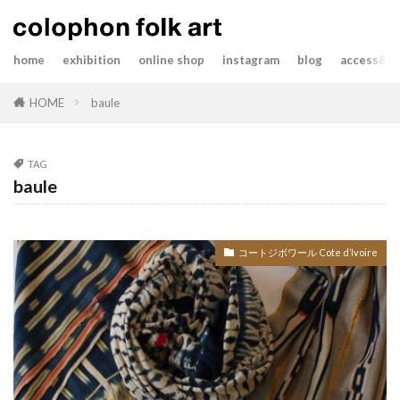
home
exhibition
online shop
instagram
blog
access&co
HOME
baule
TAG
baule
コートジボワール Cote d’Ivoire