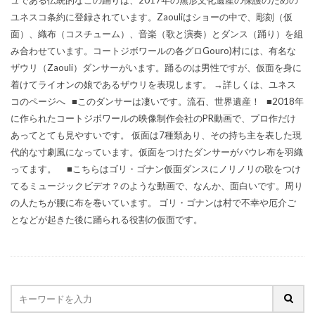
ユネスコ条約に登録されています。Zaouliはショーの中で、彫刻（仮
面）、織布（コスチューム）、音楽（歌と演奏）とダンス（踊り）を組
み合わせています。コートジボワールの各グロGouro)村には、有名な
ザウリ（Zaouli）ダンサーがいます。踊るのは男性ですが、仮面を身に
着けてライオンの娘であるザウリを表現します。 →詳しくは、ユネス
コのページへ ■このダンサーは凄いです。流石、世界遺産！ ■2018年
に作られたコートジボワールの映像制作会社のPR動画で、プロ作だけ
あってとても見やすいです。 仮面は7種類あり、その持ち主を表した現
代的な寸劇風になっています。仮面をつけたダンサーがバウレ布を羽織
ってます。 ■こちらはゴリ・ゴナン仮面ダンスにノリノリの歌をつけ
てるミュージックビデオ？のような動画で、なんか、面白いです。周り
の人たちが腰に布を巻いています。 ゴリ・ゴナンは村で不幸や厄介ご
となどが起きた後に踊られる役割の仮面です。