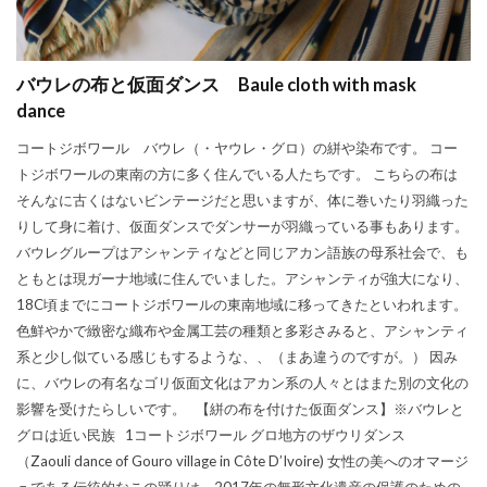
バウレの布と仮面ダンス Baule cloth with mask
dance
コートジボワール バウレ（・ヤウレ・グロ）の絣や染布です。 コー
トジボワールの東南の方に多く住んでいる人たちです。 こちらの布は
そんなに古くはないビンテージだと思いますが、体に巻いたり羽織った
りして身に着け、仮面ダンスでダンサーが羽織っている事もあります。
バウレグループはアシャンティなどと同じアカン語族の母系社会で、も
ともとは現ガーナ地域に住んでいました。アシャンティが強大になり、
18C頃までにコートジボワールの東南地域に移ってきたといわれます。
色鮮やかで緻密な織布や金属工芸の種類と多彩さみると、アシャンティ
系と少し似ている感じもするような、、（まあ違うのですが。） 因み
に、バウレの有名なゴリ仮面文化はアカン系の人々とはまた別の文化の
影響を受けたらしいです。 【絣の布を付けた仮面ダンス】※バウレと
グロは近い民族 1コートジボワール グロ地方のザウリダンス
（Zaouli dance of Gouro village in Côte D’Ivoire) 女性の美へのオマージ
ュである伝統的なこの踊りは、2017年の無形文化遺産の保護のための