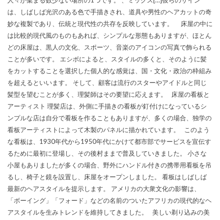
は、しばしば光沢のある色で手描きされ、道具や男性のヘアカットの奇
妙な複製であり、伝統と現代性の共存を反映しています。 床屋の中に
は比較的現代風のものもあれば、シンプルな形態もありますが、ほとん
どの床屋は、黒人の文化、スポーツ、音楽のアイコンの写真で飾られる
ことが多いです。 エシボによると、スタイルの多くと、そのように髪
をカットすることを選択した個人的な感覚は、国・文化・政治の枠組み
を超えるといいます。 そして、顧客は流行のスターやアイドルと同じ
髪型を望むことが多く、理髪師はその要望に応えます。 床屋の看板と
アーティスト 理髪店は、外側に手描きの看板が釘付けになっているシ
ンプルな店は自分で看板を作ることもありますが、多くの場合、独学の
看板アーティストによって木製のパネルに描かれています。 このよう
な看板は、1930年代から1950年代にかけて都市部でサービスを宣伝す
るために最初に登場し、その後村ままで普及していきました。 小さな
小屋もありましたが多くの場合、野外にハンドル付きの携帯用看板を吊
るし、椅子と鏡を設置し、床屋をオープンしました。 看板はしばしば
最新のヘアスタイルを提示します。 アメリカの大衆文化の影響は、
「ボーイング」「フォード」などの名前のついたアフリカの現代的なヘ
アスタイルを生みトレンドを維持してきました。 美しい剃り込みの美