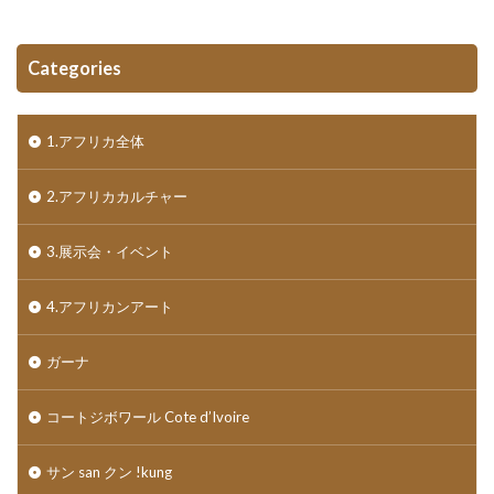
Categories
1.アフリカ全体
2.アフリカカルチャー
3.展示会・イベント
4.アフリカンアート
ガーナ
コートジボワール Cote d’Ivoire
サン san クン !kung