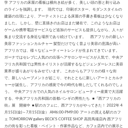
学 アフリカの床屋の看板は横向き絵が多く、美しい頭の形と剃り込み
のラインを強調します。 現代では、印刷ポスター、モダンスタイルの
建築の出現により、アーティストによる床屋の手書き看板は少なくなり
ました。 しかし、壁に直描きのお店はまだ健在で、このようなお店は
ゲームや携帯電話サービスなど追加のサービスも提供しながら、人々が
集まり交流する身近な場所であり続けています。 西アフリカの新しい
美容ファッションカルチャー 髪型だけでなく昔より美容の意識が高い
アフリカでは、様々なビューティートレンドが生まれてきています。
ガーナではセレブに人気のの出張ヘアサロンサービスが人気で、中央ア
フリカ共和国では男性ネイリストが活躍するなどジェンダーレスに美容
業界が盛りあがりをみせています。 これからもアフリカの様々な街
で、新しいムーブメントが起こり、それとともに新しいアートとカルチ
ャーが誕生し、アフリカの感覚で今の時代を映しだしてくれるのでしょ
う。 中央アフリカでの人気のネイルサロン ビューティー産業で大活躍
する、中央アフリカ共和国の首都バンギの男性たち ■『西アフリカの
街』展 開催中 ■ 駅のカフェに、西アフリカがやってきた！ 2022年 4
月15日(金)～7月15日(金） AM6:00-PM9:00 アートの買える駅のカフ
ェ TOMORROW gallery BECK’S COFFEE SHOP 高田馬場店内 西アフリ
カの街を彩った看板・ペイント・作家作品など、カフェ店内での展示と