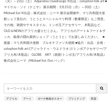
（火）～23日（土） Adjaratou Ouedraogo ※出品：colophon folk art ■
マイケル・ソイ（ケニヤ） 展示期間：3月25日（月）～30日（土）
Michael Soi ※出品：株式会社：ニーマ 展示会開催中、マリ共和国大使
館シェフ直伝の、うとうとスペシャルマリ料理（数量限定）もご用意。
その他、雑貨やテキスタイル、トンボ玉アクセサリー、木彫品など、
OLD＆NEWのアフリカ盛りだくさん。 アフリカのアート＆フード＆ザ
ッカ、銀座の隠れ家的ショップ（うとうと）でお楽しみください。 ■
後援：マリ共和国大使館 ブルキナファソ大使館 ■協力・出品・企画：
colophon folk art (アジャラドゥ・ウエドラオゴ/トンボアクセサリー/ア
フリカ布/木彫品） GLOBE ART（雑貨/トンボ玉/アフリカ布/木彫品）
株式会社ニーマ（Michael Soi /Soi バッグ）
アフリカ
アート
ガーナ映画ポスター
プリミティブ
民芸