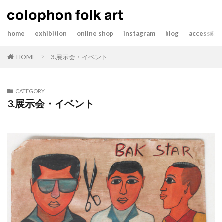
home
exhibition
online shop
instagram
blog
access&co
HOME
3.展示会・イベント
CATEGORY
3.展示会・イベント