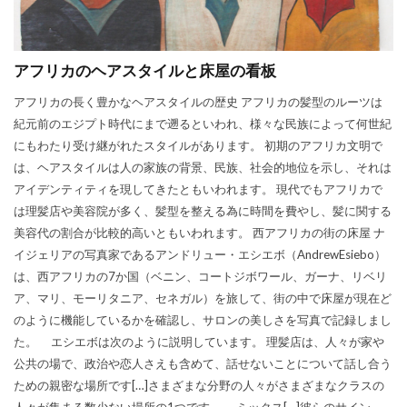
アフリカのヘアスタイルと床屋の看板
アフリカの長く豊かなヘアスタイルの歴史 アフリカの髪型のルーツは
紀元前のエジプト時代にまで遡るといわれ、様々な民族によって何世紀
にもわたり受け継がれたスタイルがあります。 初期のアフリカ文明で
は、ヘアスタイルは人の家族の背景、民族、社会的地位を示し、それは
アイデンティティを現してきたともいわれます。 現代でもアフリカで
は理髪店や美容院が多く、髪型を整える為に時間を費やし、髪に関する
美容代の割合が比較的高いともいわれます。 西アフリカの街の床屋 ナ
イジェリアの写真家であるアンドリュー・エシエボ（AndrewEsiebo）
は、西アフリカの7か国（ベニン、コートジボワール、ガーナ、リベリ
ア、マリ、モーリタニア、セネガル）を旅して、街の中で床屋が現在ど
のように機能しているかを確認し、サロンの美しさを写真で記録しまし
た。 エシエボは次のように説明しています。 理髪店は、人々が家や
公共の場で、政治や恋人さえも含めて、話せないことについて話し合う
ための親密な場所です[…]さまざまな分野の人々がさまざまなクラスの
人々が集まる数少ない場所の1つです。 、ミックス[…]彼らのサイン