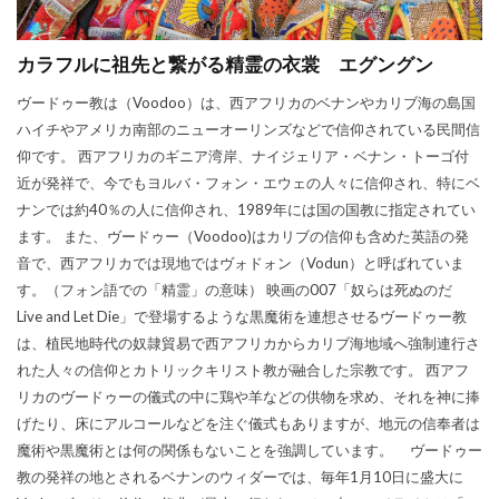
カラフルに祖先と繋がる精霊の衣裳 エグングン
ヴードゥー教は（Voodoo）は、西アフリカのベナンやカリブ海の島国
ハイチやアメリカ南部のニューオーリンズなどで信仰されている民間信
仰です。 西アフリカのギニア湾岸、ナイジェリア・ベナン・トーゴ付
近が発祥で、今でもヨルバ・フォン・エウェの人々に信仰され、特にベ
ナンでは約40％の人に信仰され、1989年には国の国教に指定されてい
ます。 また、ヴードゥー（Voodoo)はカリブの信仰も含めた英語の発
音で、西アフリカでは現地ではヴォドォン（Vodun）と呼ばれていま
す。（フォン語での「精霊」の意味） 映画の007「奴らは死ぬのだ
Live and Let Die」で登場するような黒魔術を連想させるヴードゥー教
は、植民地時代の奴隷貿易で西アフリカからカリブ海地域へ強制連行さ
れた人々の信仰とカトリックキリスト教が融合した宗教です。 西アフ
リカのヴードゥーの儀式の中に鶏や羊などの供物を求め、それを神に捧
げたり、床にアルコールなどを注ぐ儀式もありますが、地元の信奉者は
魔術や黒魔術とは何の関係もないことを強調しています。 ヴードゥー
教の発祥の地とされるベナンのウィダーでは、毎年1月10日に盛大に