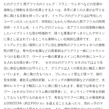
たのグリグリ 西アフリカのトゥレグ・フラニ・ウォダベなどの交易や
遊牧など移動を生活の生業とする人々は、非常に多くの人達がお守りを
身に着ける主観を持っています。 トゥアレグのグリグリは記号化した
コーランの入ったもので、何世紀にもわたり培われた西アフリカの民間
信仰・イスラム化・トゥアレグのフォルム・北アフリカの信装飾が融合
したハイブリットな形が特徴的で、様々な要素がすっきりしたデザイン
に落とし込まれているところも素晴らしい伝統的な護符です。 また、
トゥアレグと近い場所にエリアに住む遊牧民のフラニやウォダベの遊牧
民の間では、骨や石や金属などの異素材はグリグリと一緒にジャラジャ
ラつける着け方で、ヴードゥー教の要素をメインに革の中身にコーラン
を入れる仕様が多いです。 セネガルのグリグリ セネガルではより生
活に身近な願掛けお守りとして、グリグリは人々の実生活に幅広く根付
いています。 身に着け方もベルト、ブレスレット型など様々で、旅行
安全祈願、避妊又は懐妊祈願、レスリングの勝利祈願などの目的で、夫
婦やレスラーまで幅広い人々に身に着けられます。最近では有名なマラ
ブー（セネガルでのイスラム教の指導者）に、オンラインで中身を祈願
してもらうお守りものあるそうで、有名なマラブーに頼むとが最低料金
が200万CFA（約2,950ドル）を超えることもあったり、売れっ子のマ
ラブーは価格が上昇するそうです。 また、懐妊祈願のグリグリは50ド