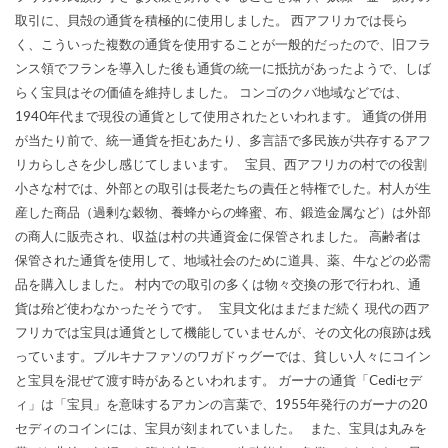
取引に、貝殻の通貨を積極的に使用しました。 西アフリカでは長ら
く、こういった複数の通貨を使用することが一般的だったので、旧フラ
ンス領でフランを導入した後も通貨の統一に抵抗があったようで、しば
らく宝貝はその価値を維持しました。 コンゴのクバ地域などでは、
1940年代まで現役の通貨として使用されたといわれます。 通貨の併用
が当たり前で、統一通貨を拒むあたり、多言語で多民族が共存するアフ
リカらしさを少し感じてしまいます。 宝貝、西アフリカの村での役割
小さな村では、外部との取引は長老たちの責任と特権でした。村人が生
産した商品（過剰な穀物、養蜂からの蜂蜜、布、鍛造金属など）は外部
の商人に販売され、収益は村の共通資金に保管されました。 高齢者は
保管された通貨を使用して、地域社会のために道具、薬、牛などの必需
品を購入しました。 村内での取引の多くは物々交換の形で行われ、通
貨は殆ど使わなかったそうです。 宝貝文化はまだまだ続く 現代の西ア
フリカでは宝貝は通貨として機能していませんが、その文化の痕跡は残
っています。ブルキナファソのワガドゥグーでは、貧しい人々にコイン
と宝貝を混ぜて渡す時があるといわれます。 ガーナの通貨「Cediセデ
ィ」は「宝貝」を意味するアカンの言葉で、1955年発行のガーナの20
セディのコインには、宝貝が刻まれていました。 また、宝貝は丸みを