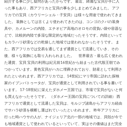
紹介する事に少し疑問があったからです。 最近、綺麗な宝貝が手に入
った事もあり、西アフリカと宝貝の事を少しまとめてみました。 アフ
リカでの宝貝（カウリーシェル・子安貝）は様々な用途で使われてきま
した。 装飾としては古くより使われてきたのは、コンゴのクバの装身
具や、カメルーンの内陸、エチオピア高地のオロモの背負い袋や容器な
どで、比較的内陸で多湿な限定的な地域だったそうです。内陸といって
もカラハリ砂漠などの乾燥した地域では使われなかったそうです。 ま
た、西アフリカでは交易を通してまず通貨として流通していき、その
後、様々な装飾にも取り入れられました。 世界最古・最も広く使われ
た通貨、宝貝 宝貝の利用は紀元前16世紀から始まった古代殷王朝でみ
つかっています。黄色宝貝がハカに埋葬されており、財産として利用さ
れたといわれます。西アフリカでは、14世紀にマリ帝国に訪れた探検
家のイブンバトゥータが、宝貝が通貨として利用されている事を書いて
います。 17-18世紀に栄えたダホメー王国では、市場で宝貝がないと何
も買えなかったそうです。 （ダホメー王国の宝貝についての詳細） 西
アフリカで通貨として流通した宝貝は、モルジブ諸島からアフリカ経由
でサハラ砂漠を横断し運ばれていったといわれます。 昨年アフリカに
行った時ハウサの人が、ナイジェリア北の一部の地域では、貝殻が今で
も地域通貨として使われているといっていて、実はその価値はまだ完全