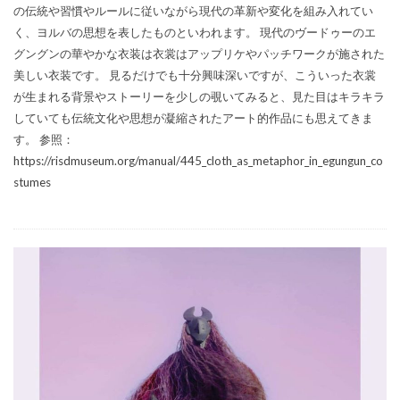
の伝統や習慣やルールに従いながら現代の革新や変化を組み入れてい
く、ヨルバの思想を表したものといわれます。 現代のヴードゥーのエ
グングンの華やかな衣装は衣裳はアップリケやパッチワークが施された
美しい衣装です。 見るだけでも十分興味深いですが、こういった衣裳
が生まれる背景やストーリーを少しの覗いてみると、見た目はキラキラ
していても伝統文化や思想が凝縮されたアート的作品にも思えてきま
す。 参照：
https://risdmuseum.org/manual/445_cloth_as_metaphor_in_egungun_co
stumes