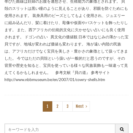
帯びた曲線は妊婦のお腹を連想させ、生殖能力の象徴とされます。 貝
殻のスリットは黒い瞳のように見えることがあり、邪眼を防ぐためにも
使用されます。 装身具用のビーズとしてもよく使用され、ジュエリー
に組み込んだり、髪に着けたり、彫像や仮面やバスケットを飾ったりし
ます。 また、西アフリカの伝統的文化に欠かせない占いにも良く使用
されます。 ドゴンの占い 異文化の価値観 日本ではなじみの薄かった宝
貝ですが、地域が変われば価値も変わります。 海が遠い内陸の民族
は、アフリカだけでなく宝貝を美しさ・豊かさの象徴として扱ってきま
した。 今ではただの貝殻という扱いが一般的だと思うのですが、その
背景や歴史を知ると、宝貝を使っている様々な民族装飾も一味違って見
えてくるかもしれません。 参考文献『貝の道』 参考サイト
http://www.nbbmuseum.be/en/2007/01/cowry-shells.htm
1
2
3
Next