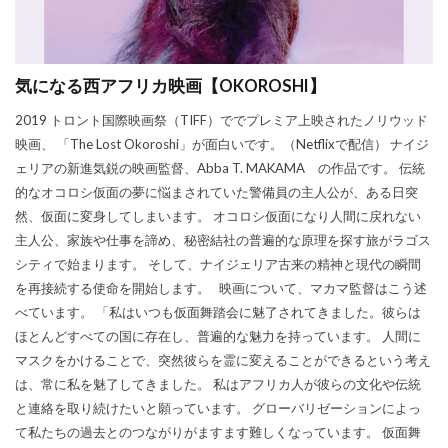
気になる西アフリカ映画【OKOROSHI】
2019 トロント国際映画祭（TIFF）ででプレミア上映されたノリウッド
映画、 「The Lost Okoroshi」が面白いです。（Netflixで配信） ナイジ
ェリアの新進気鋭の映画監督、Abba T. MAKAMA の作品です。 伝統
的なオコロシ仮面の夢に悩まされていた警備員の主人公が、ある日突
然、仮面に変身してしまいます。 オコロシ仮面になり人間に戻れない
主人公、家族や仕事を諦め、秘密結社の普遍的な原理を探す旅がラゴス
シティで始まります。 そして、ナイジェリア古来の精神と現代の瞬間
を再接続する使命を開始します。 映画について、マカマ監督はこう述
べています。 「私はいつも仮面舞踏会に魅了されてきました。彼らは
ほとんどすべての国に存在し、普遍的な魅力を持っています。 人間に
マスクをかけることで、突然彼らを霊に変えることができるという考え
は、常に私を魅了してきました。 私はアフリカ人が彼らの文化や伝統
と連絡を取り続けたいと願っています。 グローバリゼーションによっ
て私たちの過去とのつながりがますます難しくなっています。 仮面舞