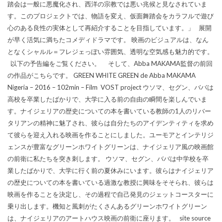
踏会は一般に悪魔化され、西洋の宗教では悪い兆候と見なされていま
す。このプロジェクトでは、物語を変え、仮面舞踏会をカラフルで遊び
心のある良性の実体として再紹介することを目指しています。」 展開
が早く活気に満ちたコメディドラマです。 映画のビジュアルは、なん
となくシャルル＝フレジェっぽい雰囲気、透明な空気感も魅力的です。
以下の予告編をご覧ください。 そして、Abba MAKAMA監督の前回
の作品がこちらです。 GREEN WHITE GREEN de Abba MAKAMA
Nigeria – 2016 – 102min – Film VOST project ウソマ、セグン、ババは
高校を卒業したばかりで、大学に入る前の自由の瞬間を楽しんでいま
す。ナイジェリアの歴史についての本を書いている教師の1人のリバー
タリアンの精神に魅了され、彼らは自分たちのアイデンティティを求め
て彼らを迎え入れる映画を作ることにしました。ユーモアとインテリジ
ェンスが豊富なグリーンホワイトグリーンは、ナイジェリア風の映画館
の前衛に私たちを突き刺します。 ウソマ、セグン、ババは中学校を卒
業したばかりで、大学に行く前の夏休みにいます。彼らはナイジェリア
の歴史についての本を書いている過激な教授に興味をそそられ、彼らは
映画を作ることを決定し、その過程で自己発見のジェットコースターに
乗り出します。機知と風刺がたくさんあるグリーンホワイトグリーン
は、ナイジェリアのアートハウス映画の前衛に座ります。 site source