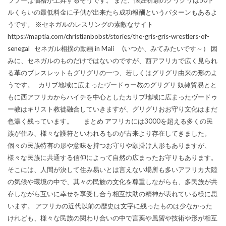
ルくらいの最低料金に子供が出来たら成功報酬というパターンもあるよ
うです。 ※セネガルのレスリングの素敵なサイト
https://maptia.com/christianbobst/stories/the-gris-gris-wrestlers-of-
senegal セネガル相撲の動画 in Mali (いつか、みてみたいです～） 因
みに、セネガルのものだけではないのですが、西アフリカで広く見られ
る革のブレスレットもグリグリの一つ、若しくはグリグリ由来の形のよ
うです。 カリブ地域に広まったヴードゥー教のグリグリ 奴隷貿易とと
もに西アフリカからハイチを中心としたカリブ地域に広まったヴードゥ
ー教はキリスト教徒融合していきますが、グリグリおお守り文化はまだ
色濃く残っています。 まとめ アフリカには3000を超える多くの民
族が住み、様々な護符といわれるものが古来より存在してきました。
個々の民族特有の形や意味を持つお守りや願掛け人形もありますが、
様々な民族に共通する信仰によって自然の広まったお守りもあります。
そこには、人間が決して住み易いとは言えない場所も多いアフリカ大陸
の気候や環境の中で、其々の民族の文化を尊重しながらも、多民族が共
存しながら互いに幸せを享受し合う相互扶助の精神が表れている様に思
います。 アフリカの近代以前の歴史は文字に残ったものは少なかった
けれども、様々な民族の関わり合いの中で言葉や風習や技術や形が相互