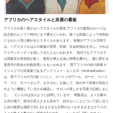
アフリカのヘアスタイルと床屋の看板
アフリカの長く豊かなヘアスタイルの歴史 アフリカの髪型のルーツは
紀元前のエジプト時代にまで遡るといわれ、様々な民族によって何世紀
にもわたり受け継がれたスタイルがあります。 初期のアフリカ文明で
は、ヘアスタイルは人の家族の背景、民族、社会的地位を示し、それは
アイデンティティを現してきたともいわれます。 現代でもアフリカで
は理髪店や美容院が多く、髪型を整える為に時間を費やし、髪に関する
美容代の割合が比較的高いともいわれます。 西アフリカの街の床屋 ナ
イジェリアの写真家であるアンドリュー・エシエボ（AndrewEsiebo）
は、西アフリカの7か国（ベニン、コートジボワール、ガーナ、リベリ
ア、マリ、モーリタニア、セネガル）を旅して、街の中で床屋が現在ど
のように機能しているかを確認し、サロンの美しさを写真で記録しまし
た。 エシエボは次のように説明しています。 理髪店は、人々が家や
公共の場で、政治や恋人さえも含めて、話せないことについて話し合う
ための親密な場所です[…]さまざまな分野の人々がさまざまなクラスの
人々が集まる数少ない場所の1つです。 、ミックス[…]彼らのサイン