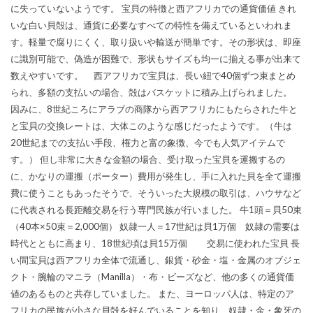
に失っていないようです。 宝貝の特徴と西アフリカでの通貨価値 きれ
いな白い貝殻は、通貨に必要なすべての特性を備えているといわれま
す。軽量で腐りにくく、取り扱いや輸送が簡単です。その形状は、即座
に識別可能で、偽造が困難で、形状もサイズも均一に揃える事が出来て
数えやすいです。 西アフリカで宝貝は、長い紐で40個ずつ束まとめ
られ、多額の支払いの場合、殻はバスケットに積み上げられました。
因みに、8世紀ころにアラブの商隊から西アフリカにもたらされた牛と
と宝貝の交換レートは、大体このような感じだったようです。（牛は
20世紀までの支払い手段、権力と富の象徴、今でも人気アイテムで
す。） 但し非常に大きな金額の場合、受け取った宝貝を運搬するの
に、かなりの運搬（ポーター）費用が発生し、手に入れた貝を全て運搬
費に使うこともあったそうで、そういった大規模の取引は、ハウサなど
に代表される長距離交易を行う専門民族が行いました。 牛1頭＝貝50束
（40本×50束＝2,000個） 奴隷一人＝17世紀は貝1万個 奴隷の需要は
時代とともに高まり、18世紀頃は貝15万個 交易に使われた宝貝 長
い間宝貝は西アフリカ全体で流通し、銀貨・砂金・塩・金属のオブジェ
クト・腕輪のマニラ（Manilla）・布・ビーズなど、他の多くの通貨価
値のあるものと共存していました。 また、ヨーロッパ人は、特定のア
フリカの民族が小さな貝殻を好んでいることを知り、奴隷・金・象牙の