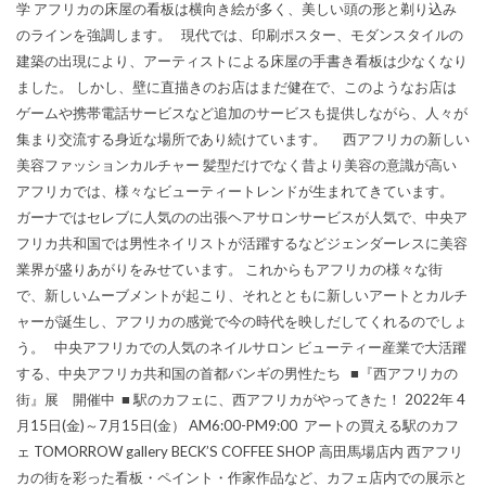
学 アフリカの床屋の看板は横向き絵が多く、美しい頭の形と剃り込み
のラインを強調します。 現代では、印刷ポスター、モダンスタイルの
建築の出現により、アーティストによる床屋の手書き看板は少なくなり
ました。 しかし、壁に直描きのお店はまだ健在で、このようなお店は
ゲームや携帯電話サービスなど追加のサービスも提供しながら、人々が
集まり交流する身近な場所であり続けています。 西アフリカの新しい
美容ファッションカルチャー 髪型だけでなく昔より美容の意識が高い
アフリカでは、様々なビューティートレンドが生まれてきています。
ガーナではセレブに人気のの出張ヘアサロンサービスが人気で、中央ア
フリカ共和国では男性ネイリストが活躍するなどジェンダーレスに美容
業界が盛りあがりをみせています。 これからもアフリカの様々な街
で、新しいムーブメントが起こり、それとともに新しいアートとカルチ
ャーが誕生し、アフリカの感覚で今の時代を映しだしてくれるのでしょ
う。 中央アフリカでの人気のネイルサロン ビューティー産業で大活躍
する、中央アフリカ共和国の首都バンギの男性たち ■『西アフリカの
街』展 開催中 ■ 駅のカフェに、西アフリカがやってきた！ 2022年 4
月15日(金)～7月15日(金） AM6:00-PM9:00 アートの買える駅のカフ
ェ TOMORROW gallery BECK’S COFFEE SHOP 高田馬場店内 西アフリ
カの街を彩った看板・ペイント・作家作品など、カフェ店内での展示と