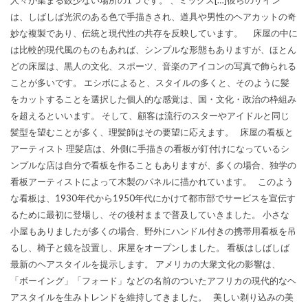
は、しばしば光沢のある色で手描きされ、道具や男性のヘアカットの奇
妙な複製であり、伝統と現代性の共存を反映しています。 床屋の中に
は比較的現代風のものもあれば、シンプルな形態もありますが、ほとん
どの床屋は、黒人の文化、スポーツ、音楽のアイコンの写真で飾られる
ことが多いです。 エシボによると、スタイルの多くと、そのように髪
をカットすることを選択した個人的な感覚は、国・文化・政治の枠組み
を超えるといいます。 そして、顧客は流行のスターやアイドルと同じ
髪型を望むことが多く、理髪師はその要望に応えます。 床屋の看板と
アーティスト 理髪店は、外側に手描きの看板が釘付けになっているシ
ンプルな店は自分で看板を作ることもありますが、多くの場合、独学の
看板アーティストによって木製のパネルに描かれています。 このよう
な看板は、1930年代から1950年代にかけて都市部でサービスを宣伝す
るために最初に登場し、その後村ままで普及していきました。 小さな
小屋もありましたが多くの場合、野外にハンドル付きの携帯用看板を吊
るし、椅子と鏡を設置し、床屋をオープンしました。 看板はしばしば
最新のヘアスタイルを提示します。 アメリカの大衆文化の影響は、
「ボーイング」「フォード」などの名前のついたアフリカの現代的なヘ
アスタイルを生みトレンドを維持してきました。 美しい剃り込みの美