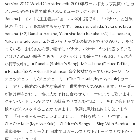
Version 2010 World Cup video edit 2010年ワールドカップ期間中に,カ
メルーンの全TV局で放映されtaミュージックビデオ 【バナハ
Banaha】 コンゴ民主主義共和国 ルバの民謡です。「バナハ」とは果
物の「バナナ」を意味するそうです。 Sisi, sisi, dolada, Yaku sine ladu
banaha. (×2) Banaha, banaha, Yaku sine ladu banaha. (×2) Ha, banaha,
Yaku sine ladu banaha. (×2) パイナップルの樹の下で ヤクがバナナを盛
っている、おばさんの赤い帽子に バナナ、バナナ、ヤクは盛っている
おばさんの赤い帽子に ああ、ヤクがバナナを盛っている おばさんの赤
い帽子の中に ■ Banaha (Soldier’s Song)- Missa Luba (Deluxe Editio）
■ Banaha (SSA) – Russell Robinson 音楽教材になっているバージョン
チェッチェッコリ/チェチェコリ (Che Che Kule /Kye Kye kule) ガー
ナ アカン民族の伝統的な童謡で、世界中で人気があります。リーダー
が掛け声をかけて、他の人がそれに合わせてエコーのように歌います。
ジャンベ・ドラムがアフリカ特有のリズムを生み出し、それに合わせて
様々なダンスをすることができます。 歌詞に意味はあまりないよう
で、「せっせっせーのよいよいよい…. 」の様な感じらしいです。 ■
Che Che Kule (Kye Kye Kule) – Children’s Songs - Sing With Sandra ■
運動会チェッコリ玉入れ 日本ではガールスカウト/ボーイスカウトから
広まったようです。