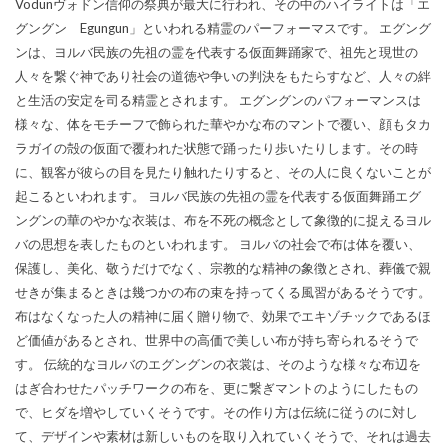
Vodunヴォドン信仰の祭典が最大に行われ、その中のハイライトは「エ
グングン Egungun」といわれる精霊のパーフォーマスです。 エグング
ンは、ヨルバ民族の先祖の霊を代表する仮面舞踊家で、祖先と現世の
人々を繋ぐ神であり社会の道徳や争いの判決をもたらすなど、人々の絆
と生活の安定を司る精霊とされます。 エグングンのパフォーマンスは
様々な、体をモチーフで飾られた華やかな布のマントで覆い、顔もタカ
ラガイの殻の仮面で覆われた状態で踊ったり歩いたりします。その時
に、観客が彼らの目を見たり触れたりすると、その人に良くないことが
起こるといわれます。 ヨルバ民族の先祖の霊を代表する仮面舞踊エグ
ングンの華のやかな衣装は、布を不死の概念として象徴的に捉えるヨル
バの思想を表したものといわれます。 ヨルバの社会で布は体を覆い、
保護し、美化、敬うだけでなく、宗教的な精神の象徴とされ、葬儀で親
せきが集まるときは幾つかの布の束を持ってくる風習があるそうです。
布はなくなった人の精神に届く贈り物で、効果でエキゾチックであるほ
ど価値があるとされ、世界中の高価で美しい布が持ち寄られるそうで
す。 伝統的なヨルバのエグングンの衣裳は、そのような様々な布辺を
はぎ合わせたパッチワークの布を、更に繋ぎマントのようにしたもの
で、ヒダを増やしていくそうです。その作り方は伝統に従うのに対し
て、デザインや素材は新しいものを取り入れていくそうで、それは過去