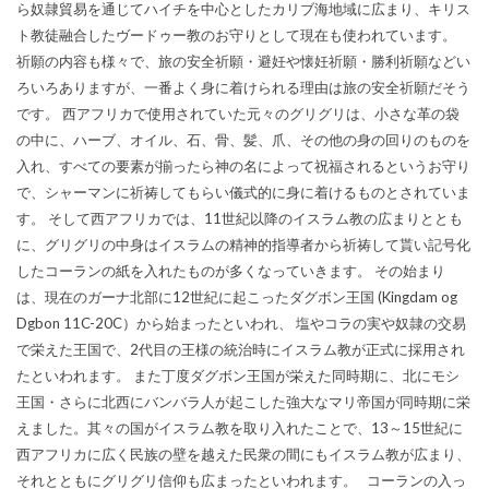
ら奴隷貿易を通じてハイチを中心としたカリブ海地域に広まり、キリス
ト教徒融合したヴードゥー教のお守りとして現在も使われています。
祈願の内容も様々で、旅の安全祈願・避妊や懐妊祈願・勝利祈願などい
ろいろありますが、一番よく身に着けられる理由は旅の安全祈願だそう
です。 西アフリカで使用されていた元々のグリグリは、小さな革の袋
の中に、ハーブ、オイル、石、骨、髪、爪、その他の身の回りのものを
入れ、すべての要素が揃ったら神の名によって祝福されるというお守り
で、シャーマンに祈祷してもらい儀式的に身に着けるものとされていま
す。 そして西アフリカでは、11世紀以降のイスラム教の広まりととも
に、グリグリの中身はイスラムの精神的指導者から祈祷して貰い記号化
したコーランの紙を入れたものが多くなっていきます。 その始まり
は、現在のガーナ北部に12世紀に起こったダグボン王国 (Kingdam og
Dgbon 11C-20C）から始まったといわれ、 塩やコラの実や奴隷の交易
で栄えた王国で、2代目の王様の統治時にイスラム教が正式に採用され
たといわれます。 また丁度ダグボン王国が栄えた同時期に、北にモシ
王国・さらに北西にバンバラ人が起こした強大なマリ帝国が同時期に栄
えました。其々の国がイスラム教を取り入れたことで、13～15世紀に
西アフリカに広く民族の壁を越えた民衆の間にもイスラム教が広まり、
それとともにグリグリ信仰も広まったといわれます。 コーランの入っ