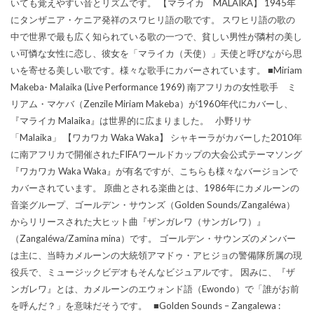
いても覚えやすい音とリズムです。 【マライカ MALAIKA】 1945年
にタンザニア・ケニア発祥のスワヒリ語の歌です。 スワヒリ語の歌の
中で世界で最も広く知られている歌の一つで、貧しい男性が隣村の美し
い可憐な女性に恋し、彼女を「マライカ（天使）」天使と呼びながら思
いを寄せる美しい歌です。様々な歌手にカバーされています。 ■Miriam
Makeba- Malaika (Live Performance 1969) 南アフリカの女性歌手 ミ
リアム・マケバ（Zenzile Miriam Makeba）が1960年代にカバーし、
『マライカ Malaika』は世界的に広まりました。 小野リサ
「Malaika」 【ワカワカ Waka Waka】 シャキーラがカバーした2010年
に南アフリカで開催されたFIFAワールドカップの大会公式テーマソング
『ワカワカ Waka Waka』が有名ですが、こちらも様々なバージョンで
カバーされています。 原曲とされる楽曲とは、1986年にカメルーンの
音楽グループ、ゴールデン・サウンズ（Golden Sounds/Zangaléwa）
からリリースされた大ヒット曲『ザンガレワ（サンガレワ）』
（Zangaléwa/Zamina mina）です。 ゴールデン・サウンズのメンバー
は主に、当時カメルーンの大統領アマドゥ・アヒジョの警備隊所属の現
役兵で、ミュージックビデオもそんなビジュアルです。 因みに、『ザ
ンガレワ』とは、カメルーンのエウォンド語（Ewondo）で「誰がお前
を呼んだ？」を意味だそうです。 ■Golden Sounds – Zangalewa :