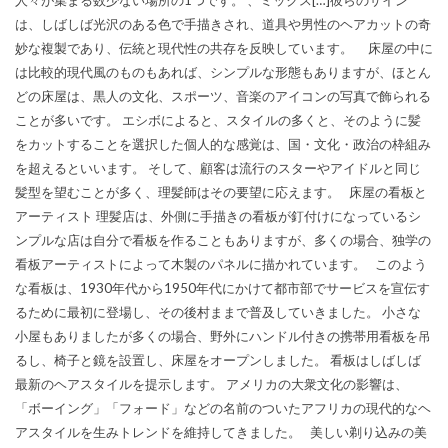
は、しばしば光沢のある色で手描きされ、道具や男性のヘアカットの奇
妙な複製であり、伝統と現代性の共存を反映しています。 床屋の中に
は比較的現代風のものもあれば、シンプルな形態もありますが、ほとん
どの床屋は、黒人の文化、スポーツ、音楽のアイコンの写真で飾られる
ことが多いです。 エシボによると、スタイルの多くと、そのように髪
をカットすることを選択した個人的な感覚は、国・文化・政治の枠組み
を超えるといいます。 そして、顧客は流行のスターやアイドルと同じ
髪型を望むことが多く、理髪師はその要望に応えます。 床屋の看板と
アーティスト 理髪店は、外側に手描きの看板が釘付けになっているシ
ンプルな店は自分で看板を作ることもありますが、多くの場合、独学の
看板アーティストによって木製のパネルに描かれています。 このよう
な看板は、1930年代から1950年代にかけて都市部でサービスを宣伝す
るために最初に登場し、その後村ままで普及していきました。 小さな
小屋もありましたが多くの場合、野外にハンドル付きの携帯用看板を吊
るし、椅子と鏡を設置し、床屋をオープンしました。 看板はしばしば
最新のヘアスタイルを提示します。 アメリカの大衆文化の影響は、
「ボーイング」「フォード」などの名前のついたアフリカの現代的なヘ
アスタイルを生みトレンドを維持してきました。 美しい剃り込みの美