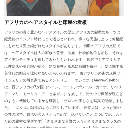
アフリカのヘアスタイルと床屋の看板
アフリカの長く豊かなヘアスタイルの歴史 アフリカの髪型のルーツは
紀元前のエジプト時代にまで遡るといわれ、様々な民族によって何世紀
にもわたり受け継がれたスタイルがあります。 初期のアフリカ文明で
は、ヘアスタイルは人の家族の背景、民族、社会的地位を示し、それは
アイデンティティを現してきたともいわれます。 現代でもアフリカで
は理髪店や美容院が多く、髪型を整える為に時間を費やし、髪に関する
美容代の割合が比較的高いともいわれます。 西アフリカの街の床屋 ナ
イジェリアの写真家であるアンドリュー・エシエボ（AndrewEsiebo）
は、西アフリカの7か国（ベニン、コートジボワール、ガーナ、リベリ
ア、マリ、モーリタニア、セネガル）を旅して、街の中で床屋が現在ど
のように機能しているかを確認し、サロンの美しさを写真で記録しまし
た。 エシエボは次のように説明しています。 理髪店は、人々が家や
公共の場で、政治や恋人さえも含めて、話せないことについて話し合う
ための親密な場所です[…]さまざまな分野の人々がさまざまなクラスの
人々が集まる数少ない場所の1つです。 、ミックス[…]彼らのサイン