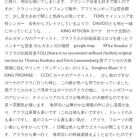
に残り、何回も聴いてしまいます。 クラシック音楽も好きで聴くので
すが、クラシックはヘッドフォンで集中、アフリカンポップは窓全開
で、少し音大きめで聞くと気持ちが良いです。 TEMS ナイジェリア女
性シンガー 去年からブレイクしているようで、DAVIDOとも何か一緒
にやっていたような、、。 KING AYISOBA ガーナ ガーナ北部の
ボルガタンガのアーティスト。フラフラ人の伝統楽器コロゴを使ったフ
ァンキーな音楽 ボルガタンガの場所 google map M’ba Anaaba フ
ラフラの伝統音楽 FOLI (there is no movement without rhythm) original
version by Thomas Roebers and Floris Leeuwenberg 西アフリカの大体
西側に住むマリンケ（マンディンカ）のリズム Songhoy Blues マリ
KING PROMISE - CCDC ガーナのアーティスト。 少し前のですが、
ガーナのアクラに行った時に、この曲が色々な所でかかっていました。
西アフリカのギニア湾岸ではガーナのアクラの他に、コートジボワール
のアビジャン、ナイジェリアのラゴスが海岸沿いの大都市なのですが、
其々雰囲気が違います。 海岸沿いは爽やかな潮風の中に少し湿度があ
り、アクラは床屋も多いです（これは他も多いですが）。ドレッドの人
も多いですし、道のフルーツも屋も多い気が。（アクラ、フルーツの買
い食いしやすかったです。）日曜は色々な所でゴスペルが聞こえてきま
す。アクラから東へ行く、海岸沿いの幹線道路をよくとおていたのです