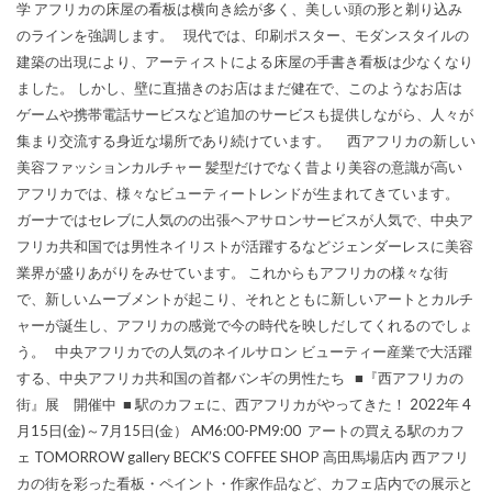
学 アフリカの床屋の看板は横向き絵が多く、美しい頭の形と剃り込み
のラインを強調します。 現代では、印刷ポスター、モダンスタイルの
建築の出現により、アーティストによる床屋の手書き看板は少なくなり
ました。 しかし、壁に直描きのお店はまだ健在で、このようなお店は
ゲームや携帯電話サービスなど追加のサービスも提供しながら、人々が
集まり交流する身近な場所であり続けています。 西アフリカの新しい
美容ファッションカルチャー 髪型だけでなく昔より美容の意識が高い
アフリカでは、様々なビューティートレンドが生まれてきています。
ガーナではセレブに人気のの出張ヘアサロンサービスが人気で、中央ア
フリカ共和国では男性ネイリストが活躍するなどジェンダーレスに美容
業界が盛りあがりをみせています。 これからもアフリカの様々な街
で、新しいムーブメントが起こり、それとともに新しいアートとカルチ
ャーが誕生し、アフリカの感覚で今の時代を映しだしてくれるのでしょ
う。 中央アフリカでの人気のネイルサロン ビューティー産業で大活躍
する、中央アフリカ共和国の首都バンギの男性たち ■『西アフリカの
街』展 開催中 ■ 駅のカフェに、西アフリカがやってきた！ 2022年 4
月15日(金)～7月15日(金） AM6:00-PM9:00 アートの買える駅のカフ
ェ TOMORROW gallery BECK’S COFFEE SHOP 高田馬場店内 西アフリ
カの街を彩った看板・ペイント・作家作品など、カフェ店内での展示と